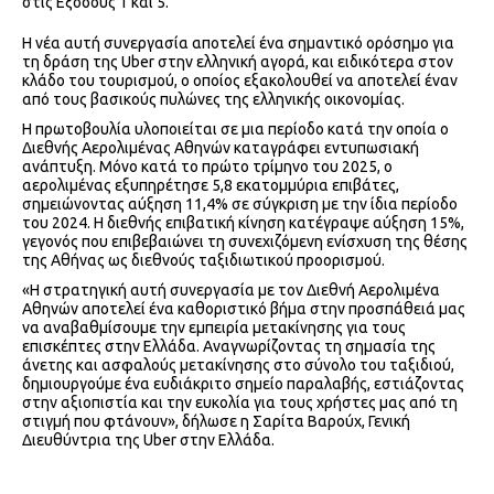
στις Εξόδους 1 και 5.
Η νέα αυτή συνεργασία αποτελεί ένα σημαντικό ορόσημο για
τη δράση της Uber στην ελληνική αγορά, και ειδικότερα στον
κλάδο του τουρισμού, ο οποίος εξακολουθεί να αποτελεί έναν
από τους βασικούς πυλώνες της ελληνικής οικονομίας.
Η πρωτοβουλία υλοποιείται σε μια περίοδο κατά την οποία ο
Διεθνής Αερολιμένας Αθηνών καταγράφει εντυπωσιακή
ανάπτυξη. Μόνο κατά το πρώτο τρίμηνο του 2025, ο
αερολιμένας εξυπηρέτησε 5,8 εκατομμύρια επιβάτες,
σημειώνοντας αύξηση 11,4% σε σύγκριση με την ίδια περίοδο
του 2024. Η διεθνής επιβατική κίνηση κατέγραψε αύξηση 15%,
γεγονός που επιβεβαιώνει τη συνεχιζόμενη ενίσχυση της θέσης
της Αθήνας ως διεθνούς ταξιδιωτικού προορισμού.
«Η στρατηγική αυτή συνεργασία με τον Διεθνή Αερολιμένα
Αθηνών αποτελεί ένα καθοριστικό βήμα στην προσπάθειά μας
να αναβαθμίσουμε την εμπειρία μετακίνησης για τους
επισκέπτες στην Ελλάδα. Αναγνωρίζοντας τη σημασία της
άνετης και ασφαλούς μετακίνησης στο σύνολο του ταξιδιού,
δημιουργούμε ένα ευδιάκριτο σημείο παραλαβής, εστιάζοντας
στην αξιοπιστία και την ευκολία για τους χρήστες μας από τη
στιγμή που φτάνουν», δήλωσε η Σαρίτα Βαρούχ, Γενική
Διευθύντρια της Uber στην Ελλάδα.