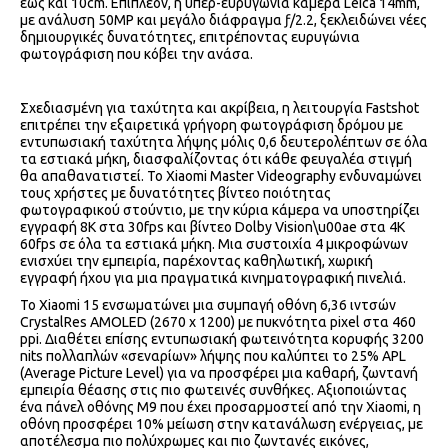
έως και 10cm. Επιπλέον, η υπερ-ευρυγώνια κάμερα Leica 14mm,
με ανάλυση 50MP και μεγάλο διάφραγμα ƒ/2.2, ξεκλειδώνει νέες
δημιουργικές δυνατότητες, επιτρέποντας ευρυγώνια
φωτογράφιση που κόβει την ανάσα.
Σχεδιασμένη για ταχύτητα και ακρίβεια, η λειτουργία Fastshot
επιτρέπει την εξαιρετικά γρήγορη φωτογράφιση δρόμου με
εντυπωσιακή ταχύτητα λήψης μόλις 0,6 δευτερολέπτων σε όλα
τα εστιακά μήκη, διασφαλίζοντας ότι κάθε φευγαλέα στιγμή
θα απαθανατιστεί. Το Xiaomi Master Videography ενδυναμώνει
τους χρήστες με δυνατότητες βίντεο ποιότητας
φωτογραφικού στούντιο, με την κύρια κάμερα να υποστηρίζει
εγγραφή 8K στα 30fps και βίντεο Dolby Vision\u00ae στα 4K
60fps σε όλα τα εστιακά μήκη. Μια συστοιχία 4 μικροφώνων
ενισχύει την εμπειρία, παρέχοντας καθηλωτική, χωρική
εγγραφή ήχου για μια πραγματικά κινηματογραφική πινελιά.
Το Xiaomi 15 ενσωματώνει μια συμπαγή οθόνη 6,36 ιντσών
CrystalRes AMOLED (2670 x 1200) με πυκνότητα pixel στα 460
ppi. Διαθέτει επίσης εντυπωσιακή φωτεινότητα κορυφής 3200
nits πολλαπλών «σεναρίων» λήψης που καλύπτει το 25% APL
(Average Picture Level) για να προσφέρει μια καθαρή, ζωντανή
εμπειρία θέασης στις πιο φωτεινές συνθήκες. Αξιοποιώντας
ένα πάνελ οθόνης M9 που έχει προσαρμοστεί από την Xiaomi, η
οθόνη προσφέρει 10% μείωση στην κατανάλωση ενέργειας, με
αποτέλεσμα πιο πολύχρωμες και πιο ζωντανές εικόνες,