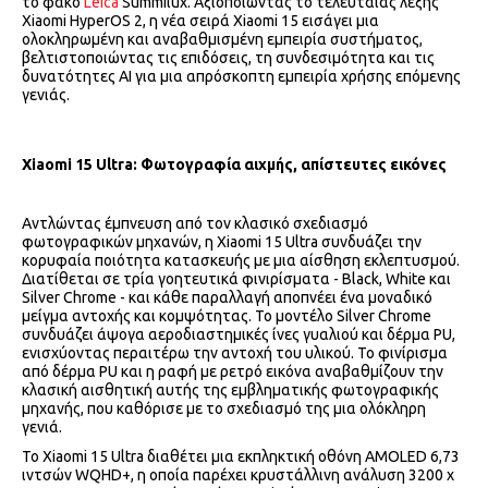
το φακό
Leica
Summilux. Αξιοποιώντας το τελευταίας λέξης
Xiaomi HyperOS 2, η νέα σειρά Xiaomi 15 εισάγει μια
ολοκληρωμένη και αναβαθμισμένη εμπειρία συστήματος,
βελτιστοποιώντας τις επιδόσεις, τη συνδεσιμότητα και τις
δυνατότητες AI για μια απρόσκοπτη εμπειρία χρήσης επόμενης
γενιάς.
Xiaomi 15 Ultra: Φωτογραφία αιχμής, απίστευτες εικόνες
Αντλώντας έμπνευση από τον κλασικό σχεδιασμό
φωτογραφικών μηχανών, η Xiaomi 15 Ultra συνδυάζει την
κορυφαία ποιότητα κατασκευής με μια αίσθηση εκλεπτυσμού.
Διατίθεται σε τρία γοητευτικά φινιρίσματα - Black, White και
Silver Chrome - και κάθε παραλλαγή αποπνέει ένα μοναδικό
μείγμα αντοχής και κομψότητας. Το μοντέλο Silver Chrome
συνδυάζει άψογα αεροδιαστημικές ίνες γυαλιού και δέρμα PU,
ενισχύοντας περαιτέρω την αντοχή του υλικού. Το φινίρισμα
από δέρμα PU και η ραφή με ρετρό εικόνα αναβαθμίζουν την
κλασική αισθητική αυτής της εμβληματικής φωτογραφικής
μηχανής, που καθόρισε με το σχεδιασμό της μια ολόκληρη
γενιά.
Το Xiaomi 15 Ultra διαθέτει μια εκπληκτική οθόνη AMOLED 6,73
ιντσών WQHD+, η οποία παρέχει κρυστάλλινη ανάλυση 3200 x