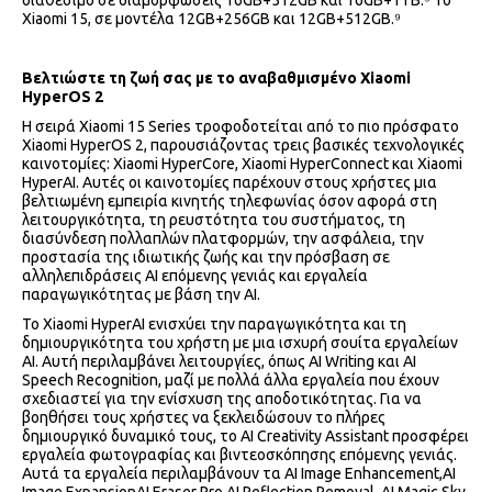
διαθέσιμο σε διαμορφώσεις 16GB+512GB και 16GB+1TB.⁹ Το
Xiaomi 15, σε μοντέλα 12GB+256GB και 12GB+512GB.⁹
Βελτιώστε τη ζωή σας με το αναβαθμισμένο Xiaomi
HyperOS 2
Η σειρά Xiaomi 15 Series τροφοδοτείται από το πιο πρόσφατο
Xiaomi HyperOS 2, παρουσιάζοντας τρεις βασικές τεχνολογικές
καινοτομίες: Xiaomi HyperCore, Xiaomi HyperConnect και Xiaomi
HyperAI. Αυτές οι καινοτομίες παρέχουν στους χρήστες μια
βελτιωμένη εμπειρία κινητής τηλεφωνίας όσον αφορά στη
λειτουργικότητα, τη ρευστότητα του συστήματος, τη
διασύνδεση πολλαπλών πλατφορμών, την ασφάλεια, την
προστασία της ιδιωτικής ζωής και την πρόσβαση σε
αλληλεπιδράσεις AI επόμενης γενιάς και εργαλεία
παραγωγικότητας με βάση την AI.
Το Xiaomi HyperAI ενισχύει την παραγωγικότητα και τη
δημιουργικότητα του χρήστη με μια ισχυρή σουίτα εργαλείων
AI. Αυτή περιλαμβάνει λειτουργίες, όπως AI Writing και AI
Speech Recognition, μαζί με πολλά άλλα εργαλεία που έχουν
σχεδιαστεί για την ενίσχυση της αποδοτικότητας. Για να
βοηθήσει τους χρήστες να ξεκλειδώσουν το πλήρες
δημιουργικό δυναμικό τους, το AI Creativity Assistant προσφέρει
εργαλεία φωτογραφίας και βιντεοσκόπησης επόμενης γενιάς.
Αυτά τα εργαλεία περιλαμβάνουν τα AI Image Enhancement,AI