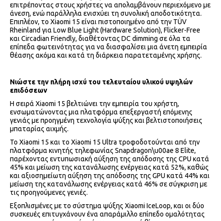
επιτρέποντας στους χρήστες να απολαμβάνουν περιεχόμενο με
άνεση, ενώ παράλληλα ενισχύει τη συνολική αποδοτικότητα.
Επιπλέον, το Xiaomi 15 είναι πιστοποιημένο από την TÜV
Rheinland για Low Blue Light (Hardware Solution), Flicker-Free
και Circadian Friendly, διαθέτοντας DC dimming σε όλα τα
επίπεδα φωτεινότητας για να διασφαλίσει μια άνετη εμπειρία
θέασης ακόμα και κατά τη διάρκεια παρατεταμένης χρήσης.
Νιώστε την πλήρη ισχύ του τελευταίου υλικού υψηλών
επιδόσεων
Η σειρά Xiaomi 15 βελτιώνει την εμπειρία του χρήστη,
ενσωματώνοντας μια πλατφόρμα επεξεργαστή επόμενης
γενιάς με προηγμένη τεχνολογία ψύξης και βελτιστοποιήσεις
μπαταρίας αιχμής.
Το Xiaomi 15 και το Xiaomi 15 Ultra τροφοδοτούνται από την
πλατφόρμα κινητής τηλεφωνίας Snapdragon\u00ae 8 Elite,
παρέχοντας εντυπωσιακή αύξηση της απόδοσης της CPU κατά
45% και μείωση της κατανάλωσης ενέργειας κατά 52%, καθώς
και αξιοσημείωτη αύξηση της απόδοσης της GPU κατά 44% και
μείωση της κατανάλωσης ενέργειας κατά 46% σε σύγκριση με
τις προηγούμενες γενιές.
Εξοπλισμένες με το σύστημα ψύξης Xiaomi IceLoop, και οι δύο
συσκευές επιτυγχάνουν ένα απαράμιλλο επίπεδο ομαλότητας