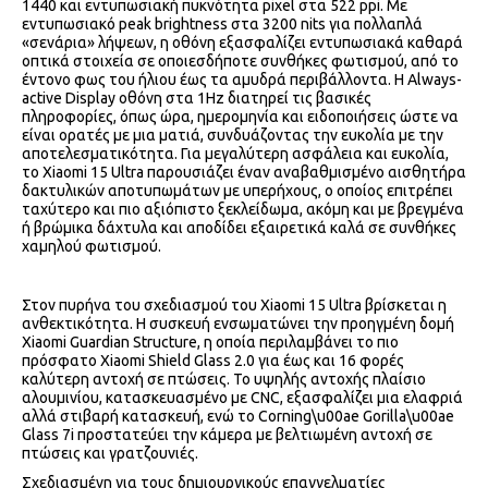
1440 και εντυπωσιακή πυκνότητα pixel στα 522 ppi. Με
εντυπωσιακό peak brightness στα 3200 nits για πολλαπλά
«σενάρια» λήψεων, η οθόνη εξασφαλίζει εντυπωσιακά καθαρά
οπτικά στοιχεία σε οποιεσδήποτε συνθήκες φωτισμού, από το
έντονο φως του ήλιου έως τα αμυδρά περιβάλλοντα. Η Always-
active Display οθόνη στα 1Hz διατηρεί τις βασικές
πληροφορίες, όπως ώρα, ημερομηνία και ειδοποιήσεις ώστε να
είναι ορατές με μια ματιά, συνδυάζοντας την ευκολία με την
αποτελεσματικότητα. Για μεγαλύτερη ασφάλεια και ευκολία,
το Xiaomi 15 Ultra παρουσιάζει έναν αναβαθμισμένο αισθητήρα
δακτυλικών αποτυπωμάτων με υπερήχους, ο οποίος επιτρέπει
ταχύτερο και πιο αξιόπιστο ξεκλείδωμα, ακόμη και με βρεγμένα
ή βρώμικα δάχτυλα και αποδίδει εξαιρετικά καλά σε συνθήκες
χαμηλού φωτισμού.
Στον πυρήνα του σχεδιασμού του Xiaomi 15 Ultra βρίσκεται η
ανθεκτικότητα. Η συσκευή ενσωματώνει την προηγμένη δομή
Xiaomi Guardian Structure, η οποία περιλαμβάνει το πιο
πρόσφατο Xiaomi Shield Glass 2.0 για έως και 16 φορές
καλύτερη αντοχή σε πτώσεις. Το υψηλής αντοχής πλαίσιο
αλουμινίου, κατασκευασμένο με CNC, εξασφαλίζει μια ελαφριά
αλλά στιβαρή κατασκευή, ενώ το Corning\u00ae Gorilla\u00ae
Glass 7i προστατεύει την κάμερα με βελτιωμένη αντοχή σε
πτώσεις και γρατζουνιές.
Σχεδιασμένη για τους δημιουργικούς επαγγελματίες