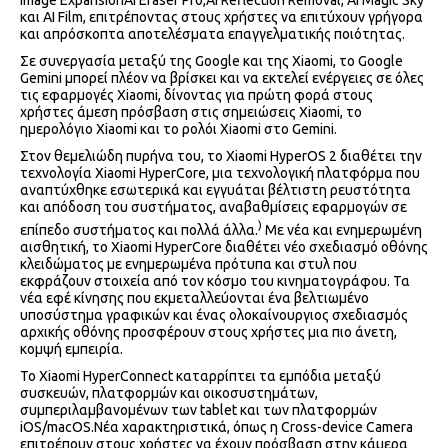
Image ExpansionAI Eraser Pro,AI Reflection Removal, AI Magic Sky
και AI Film, επιτρέποντας στους χρήστες να επιτύχουν γρήγορα
και απρόσκοπτα αποτελέσματα επαγγελματικής ποιότητας.
Σε συνεργασία μεταξύ της Google και της Xiaomi, το Google
Gemini μπορεί πλέον να βρίσκει και να εκτελεί ενέργειες σε όλες
τις εφαρμογές Xiaomi, δίνοντας για πρώτη φορά στους
χρήστες άμεση πρόσβαση στις σημειώσεις Xiaomi, το
ημερολόγιο Xiaomi και το ρολόι Xiaomi στο Gemini.
Στον θεμελιώδη πυρήνα του, το Xiaomi HyperOS 2 διαθέτει την
τεχνολογία Xiaomi HyperCore, μια τεχνολογική πλατφόρμα που
αναπτύχθηκε εσωτερικά και εγγυάται βέλτιστη ρευστότητα
και απόδοση του συστήματος, αναβαθμίσεις εφαρμογών σε
)
επίπεδο συστήματος και πολλά άλλα.
Με νέα και ενημερωμένη
αισθητική, το Xiaomi HyperCore διαθέτει νέο σχεδιασμό οθόνης
κλειδώματος με ενημερωμένα πρότυπα και στυλ που
εκφράζουν στοιχεία από τον κόσμο του κινηματογράφου. Τα
νέα εφέ κίνησης που εκμεταλλεύονται ένα βελτιωμένο
υποσύστημα γραφικών και ένας ολοκαίνουργιος σχεδιασμός
αρχικής οθόνης προσφέρουν στους χρήστες μια πιο άνετη,
κομψή εμπειρία.
Το Xiaomi HyperConnect καταρρίπτει τα εμπόδια μεταξύ
συσκευών, πλατφορμών και οικοσυστημάτων,
συμπεριλαμβανομένων των tablet και των πλατφορμών
iOS/macOS.Νέα χαρακτηριστικά, όπως η Cross-device Camera
επιτρέπουν στους χρήστες να έχουν πρόσβαση στην κάμερα