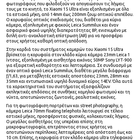
φωτογράφους που φιλοδοξούν να απογειώσουν τις λήψεις
τους με το κινητό, το Xiaomi 15 Ultra είναι εξοπλισμένο με όλα
τα εστιακά μήκη, από 14mm έως 200mm ζουμ οπτικού επιπέδου.
Ο κορυφαίος οπτικός σχεδιασμός του, διαθέτει μια κύρια
κάμερα, εξοπλισμένη με φακούς Leica Summilux και έναν
ασφαιρικό φακό υψηλής διαπερατότητας 8P, ενισχυμένο με
διπλή αντι-ανακλαστική επίστρωση (AR) για να προσφέρει
στους χρήστες καθαρή οπτική απόδοση.
Στην καρδιά του συστήματος καμερών του Xiaomi 15 Ultra
βρίσκεται η κορυφαία στον κλάδο κύρια κάμερα 23mm Leica 1
ίντσας, εξοπλισμένη με αισθητήρα εικόνας 50MP Sony LYT-900
για εξαιρετική καθαρότητα και λεπτομέρεια. Σε συνδυασμό με
έναν οπτικό φακό Leica Summilux, διαθέτει μεγάλο διάφραγμα
ƒ/1,63, για μεταβλητές εστιακές αποστάσεις 23mm, 28mm και
35mm και εντυπωσιακά υψηλό δυναμικό εύρος 14EV. Όλα αυτά
τα χαρακτηριστικά του συστήματος εξασφαλίζουν
εκπληκτικές επιδόσεις σε συνθήκες χαμηλού φωτισμού και τη
νύχτα, αποτυπώνοντας ζωντανές, ρεαλιστικές εικόνες.
Για τη φωτογράφιση πορτρέτων και street photography, η
κάμερα Leica 70mm floating telephoto λειτουργεί σε τέλειο
εστιακό μήκος, προσφέροντας φυσικές, κολακευτικές λήψεις.
Ο μεγάλος αισθητήρας της υπερέχει επίσης στη
μακροφωτογραφία, επιτρέποντας στους χρήστες να
αποτυπώνουν περίπλοκες λεπτομέρειες από απόσταση έως και
10 cm. Επίσης, η κορυφαία στον κλάδο κάμερα ultra τηλεφακού