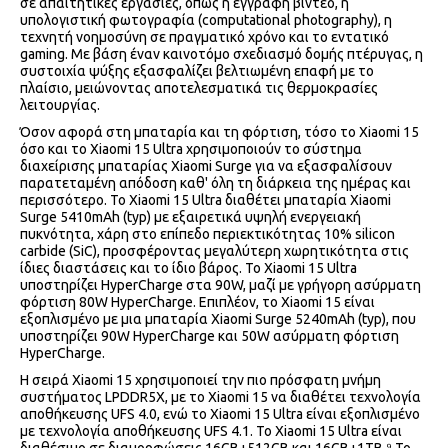
σε απαιτητικές εργασίες, όπως η εγγραφή βίντεο, η
υπολογιστική φωτογραφία (computational photography), η
τεχνητή νοημοσύνη σε πραγματικό χρόνο και το εντατικό
gaming. Με βάση έναν καινοτόμο σχεδιασμό δομής πτέρυγας, η
συστοιχία ψύξης εξασφαλίζει βελτιωμένη επαφή με το
πλαίσιο, μειώνοντας αποτελεσματικά τις θερμοκρασίες
λειτουργίας.
Όσον αφορά στη μπαταρία και τη φόρτιση, τόσο το Xiaomi 15
όσο και το Xiaomi 15 Ultra χρησιμοποιούν το σύστημα
διαχείρισης μπαταρίας Xiaomi Surge για να εξασφαλίσουν
παρατεταμένη απόδοση καθ' όλη τη διάρκεια της ημέρας και
περισσότερο. Το Xiaomi 15 Ultra διαθέτει μπαταρία Xiaomi
Surge 5410mAh (typ) με εξαιρετικά υψηλή ενεργειακή
πυκνότητα, χάρη στο επίπεδο περιεκτικότητας 10% silicon
carbide (SiC), προσφέροντας μεγαλύτερη χωρητικότητα στις
ίδιες διαστάσεις και το ίδιο βάρος. Το Xiaomi 15 Ultra
υποστηρίζει HyperCharge στα 90W, μαζί με γρήγορη ασύρματη
φόρτιση 80W HyperCharge. Επιπλέον, το Xiaomi 15 είναι
εξοπλισμένο με μια μπαταρία Xiaomi Surge 5240mAh (typ), που
υποστηρίζει 90W HyperCharge και 50W ασύρματη φόρτιση
HyperCharge.
Η σειρά Xiaomi 15 χρησιμοποιεί την πιο πρόσφατη μνήμη
συστήματος LPDDR5X, με το Xiaomi 15 να διαθέτει τεχνολογία
αποθήκευσης UFS 4.0, ενώ το Xiaomi 15 Ultra είναι εξοπλισμένο
με τεχνολογία αποθήκευσης UFS 4.1. Το Xiaomi 15 Ultra είναι