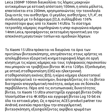
Leica 200MP 100mm διευκολύνει τις λήψεις μακρινών
αντικειμένων με εστιακή απόσταση 100mm, η οποία μάλιστα,
επεκτείνεται στα 200mm, χρησιμοποιώντας την τεχνολογία
ζουμ εντός του αισθητήρα. Ο μεγάλος αισθητήρας 1/1,4", σε
συνδυασμό με το διάφραγμα ƒ/2,6, συλλαμβάνει 136%
περισσότερο φως από το Xiaomi 14 Ultra. Το σύστημα
τετραπλής κάμερας συμπληρώνει η υπερ-ευρυγώνια κάμερα
14mm Leica, προσφέροντας εκτεταμένη προοπτική για την
απεικόνιση μαγευτικών τοπίων και ομαδικών λήψεων.
Το Xiaomi 15 Ultra πρόκειται να διευρύνει τα όρια των
προτύπων βιντεοσκόπησης, επιτρέποντας στους χρήστες να
απολαμβάνουν εξαιρετική κινηματογραφική λήψη σε αργή
κίνηση με τις κύριες κάμερες και τους τηλεφακούς περισκοπίου
που μπορούν να τραβήξουν βίντεο 4K στα 120fps. Εξοπλισμένη
με οπτική σταθεροποίηση (OIS) και ηλεκτρονική
σταθεροποίηση εικόνας (EIS), η κύρια κάμερα ελαχιστοποιεί
αποτελεσματικά το «κούνημα», διασφαλίζοντας ότι τα βίντεο
διατηρούν επαγγελματική ποιότητα, ακόμη και σε δύσκολα
περιβάλλοντα. Πέρα από τις εντυπωσιακές δυνατότητες
βίντεο, το Xiaomi 15 Ultra υποστηρίζει εγγραφή βίντεο Dolby
Vision\u00ae στα 4K 60fps και εγγραφή βίντεο Log 10-bit σε
όλα τα εστιακά μήκη. Ως ο πρώτος ACES product partner του
Android, ενισχύει περαιτέρω την επαγγελματική
βιντεοσκόπηση, εξασφαλίζοντας ακρίβεια χρωμάτων