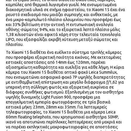
καμπύλες από θερμικά λυγισμένο γυαλί. Με ενσωματωμένα
διακοσμητικά υλικά σε σχήμα ηφαιστείου, το Xiaomi 15 έχει ένα
ρευστό σχεδιασμό που μοιάζει συμπαγής και ανθεκτικός, με
ένα μικρο-καμπυλωτό πλαίσιο αλουμινίου που προσφέρει έως
και 33% βελτίωση στην αντοχή. Η εντυπωσιακή αναλογία
οθόνης-σώματος 94%, και το εξαιρετικά λεπτό πλαίσιο μόλις
1,38 χιλιοστών είναι εφικτά χάρη στην τελευταία τεχνολογία
LIPO, που εξασφαλίζει ακριβή χύτευση μεταξύ σώματος και
πλαισίου.
Το Xiaomi 15 διαθέτει ένα ευέλικτο σύστημα τριπλής κάμερας
που προσφέρει εξαιρετική ποιότητα εικόνας. Με εκτεταμένες
εστιακές αποστάσεις από 14mm έως 120mm, παρέχει
αξιοσημείωτη καθαρότητα και ευελιξία για κάθε λήψη. Η κύρια
κάμερα του Xiaomi 15 διαθέτει οπτικό φακό Leica Summilux,
που ενσωματώνει ασφαιρικό φακό 7P υψηλής διαπερατότητας
με αντιθαμβωτική επίστρωση και μεγάλο διάφραγμα ƒ/1,62 για
υπεροχή στη σύλληψη φωτός και εξαιρετική ευκρίνεια σε
διάφορες συνθήκες φωτισμού. Εξοπλισμένη με τον αισθητήρα
υψηλής δυναμικής Light Fusion 900, προσφέρει μια
επαγγελματική εμπειρία φωτογράφισης σε τρία βασικά
εστιακά μήκη: 23mm, 28mm και 35mm. Για λεπτομερείς
τηλεφωτογραφίες, το Xiaomi 15 διαθέτει μια κάμερα Leica
60mm floating telephoto, που χρησιμοποιεί αισθητήρα 50MP,
ικανό να αποτυπώνει περίπλοκες λεπτομέρειες από μακριά και
να παρέχει εκπληκτικές μακροφωτογραφίες σε αποστάσεις