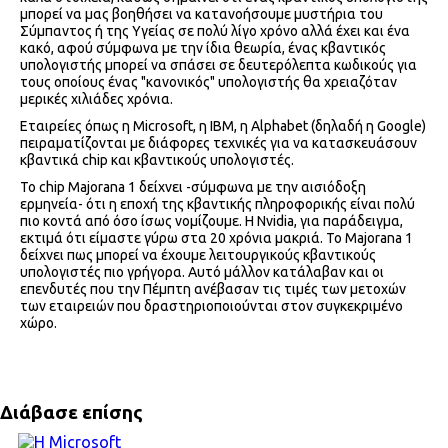
μπορεί να μας βοηθήσει να κατανοήσουμε μυστήρια του
Σύμπαντος ή της Υγείας σε πολύ λίγο χρόνο αλλά έχει και ένα
κακό, αφού σύμφωνα με την ίδια θεωρία, ένας κβαντικός
υπολογιστής μπορεί να σπάσει σε δευτερόλεπτα κωδικούς για
τους οποίους ένας "κανονικός" υπολογιστής θα χρειαζόταν
μερικές χιλιάδες χρόνια.
Εταιρείες όπως η Microsoft, η IBM, η Alphabet (δηλαδή η Google)
πειραματίζονται με διάφορες τεχνικές για να κατασκευάσουν
κβαντικά chip και κβαντικούς υπολογιστές.
Το chip Majorana 1 δείχνει -σύμφωνα με την αισιόδοξη
ερμηνεία- ότι η εποχή της κβαντικής πληροφορικής είναι πολύ
πιο κοντά από όσο ίσως νομίζουμε. Η Nvidia, για παράδειγμα,
εκτιμά ότι είμαστε γύρω στα 20 χρόνια μακριά. Το Majorana 1
δείχνει πως μπορεί να έχουμε λειτουργικούς κβαντικούς
υπολογιστές πιο γρήγορα. Αυτό μάλλον κατάλαβαν και οι
επενδυτές που την Πέμπτη ανέβασαν τις τιμές των μετοχών
των εταιρειών που δραστηριοποιούνται στον συγκεκριμένο
χώρο.
Διάβασε επίσης