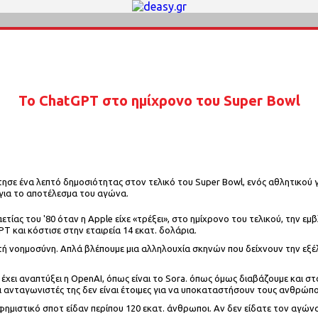
Το ChatGPT στο ημίχρονο του Super Bowl
τησε ένα λεπτό δημοσιότητας στον τελικό του Super Bowl, ενός αθλητικού
 για το αποτέλεσμα του αγώνα.
ίας του '80 όταν η Apple είχε «τρέξει», στο ημίχρονο του τελικού, την εμ
T και κόστισε στην εταιρεία 14 εκατ. δολάρια.
ή νοημοσύνη. Απλά βλέπουμε μια αλληλουχία σκηνών που δείχνουν την εξέλ
έχει αναπτύξει η OpenAI, όπως είναι το Sora. όπως όμως διαβάζουμε και σ
οι ανταγωνιστές της δεν είναι έτοιμες για να υποκαταστήσουν τους ανθρώπου
φημιστικό σποτ είδαν περίπου 120 εκατ. άνθρωποι. Αν δεν είδατε τον αγώνα