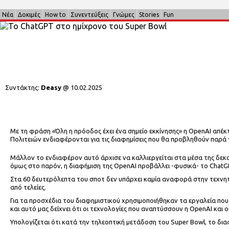
Νέα
Δοκιμές
How to
Συνεντεύξεις
Γνώμες
Stories
Fun
Συντάκτης:
Deasy
@
10.02.2025
Με τη φράση «Όλη η πρόοδος έχει ένα σημείο εκκίνησης» η OpenAΙ απέκ
Πολιτειών ενδιαφέρονται για τις διαφημίσεις που θα προβληθούν παρά
Μάλλον το ενδιαφέρον αυτό άρχισε να καλλιεργείται στα μέσα της δεκαετ
όμως στο παρόν, η διαφήμιση της OpenAI προβάλλει -φυσικά- το ChatGP
Στα 60 δευτερόλεπτα του σποτ δεν υπάρχει καμία αναφορά στην τεχνητ
από τελείες.
Για τα προσχέδια του διαφημιστικού χρησιμοποιήθηκαν τα εργαλεία που 
και αυτό μας δείχνει ότι οι τεχνολογίες που αναπτύσσουν η OpenAI και 
Υπολογίζεται ότι κατά την τηλεοπτική μετάδοση του Super Bowl, το δια