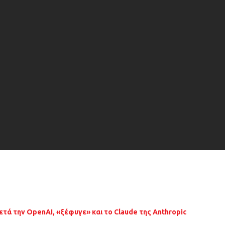
ετά την OpenAI, «ξέφυγε» και το Claude της Anthropic