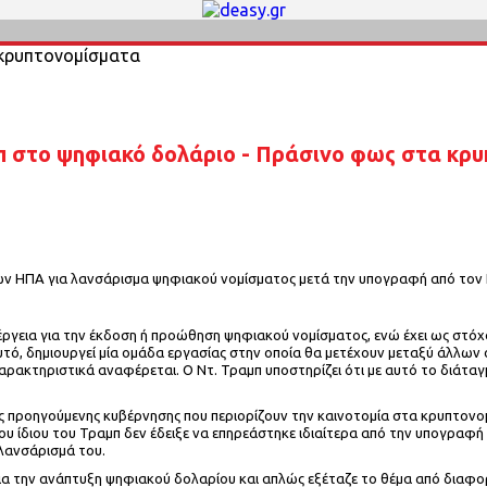
 στο ψηφιακό δολάριο - Πράσινο φως στα κρ
ων ΗΠΑ για λανσάρισμα ψηφιακού νομίσματος μετά την υπογραφή από τον 
ργεια για την έκδοση ή προώθηση ψηφιακού νομίσματος, ενώ έχει ως στόχο
υτό, δημιουργεί μία ομάδα εργασίας στην οποία θα μετέχουν μεταξύ άλλω
ακτηριστικά αναφέρεται. Ο Ντ. Τραμπ υποστηρίζει ότι με αυτό το διάταγμα
ς προηγούμενης κυβέρνησης που περιορίζουν την καινοτομία στα κρυπτονο
 ίδιου του Τραμπ δεν έδειξε να επηρεάστηκε ιδιαίτερα από την υπογραφή 
 λανσάρισμά του.
 την ανάπτυξη ψηφιακού δολαρίου και απλώς εξέταζε το θέμα από διαφορετ