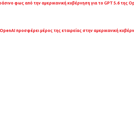
ράσινο φως από την αμερικανική κυβέρνηση για το GPT 5.6 της O
 OpenAI προσφέρει μέρος της εταιρείας στην αμερικανική κυβέρ