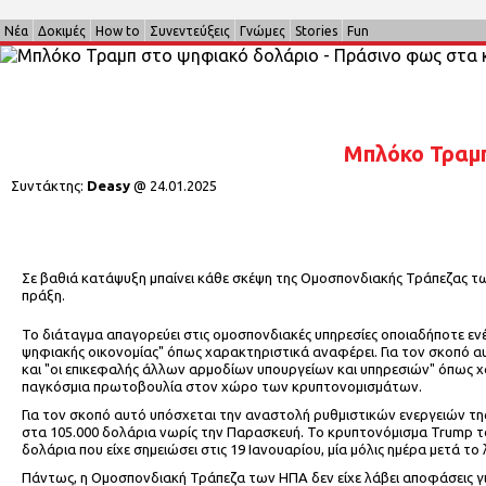
Νέα
Δοκιμές
How to
Συνεντεύξεις
Γνώμες
Stories
Fun
Μπλόκο Τραμπ
Συντάκτης:
Deasy
@
24.01.2025
Σε βαθιά κατάψυξη μπαίνει κάθε σκέψη της Ομοσπονδιακής Τράπεζας τ
πράξη.
Το διάταγμα απαγορεύει στις ομοσπονδιακές υπηρεσίες οποιαδήποτε ενέ
ψηφιακής οικονομίας" όπως χαρακτηριστικά αναφέρει. Για τον σκοπό α
και "οι επικεφαλής άλλων αρμοδίων υπουργείων και υπηρεσιών" όπως χαρ
παγκόσμια πρωτοβουλία στον χώρο των κρυπτονομισμάτων.
Για τον σκοπό αυτό υπόσχεται την αναστολή ρυθμιστικών ενεργειών τη
στα 105.000 δολάρια νωρίς την Παρασκευή. Το κρυπτονόμισμα Trump του
δολάρια που είχε σημειώσει στις 19 Ιανουαρίου, μία μόλις ημέρα μετά το
Πάντως, η Ομοσπονδιακή Τράπεζα των ΗΠΑ δεν είχε λάβει αποφάσεις για