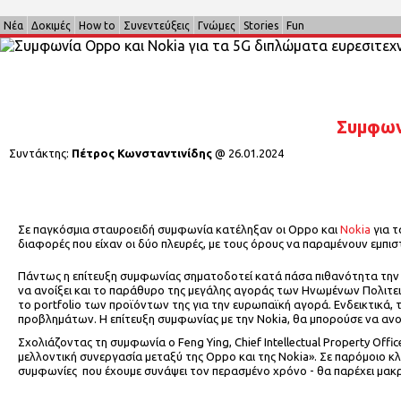
Νέα
Δοκιμές
How to
Συνεντεύξεις
Γνώμες
Stories
Fun
Συμφων
Συντάκτης:
Πέτρος Κωνσταντινίδης
@
26.01.2024
Σε παγκόσμια σταυροειδή συμφωνία κατέληξαν οι Oppo και
Nokia
για τ
διαφορές που είχαν οι δύο πλευρές, με τους όρους να παραμένουν εμπι
Πάντως η επίτευξη συμφωνίας σηματοδοτεί κατά πάσα πιθανότητα την 
να ανοίξει και το παράθυρο της μεγάλης αγοράς των Ηνωμένων Πολιτει
το portfolio των προϊόντων της για την ευρωπαϊκή αγορά. Ενδεικτικά,
προβλημάτων. Η επίτευξη συμφωνίας με την Nokia, θα μπορούσε να ανο
Σχολιάζοντας τη συμφωνία ο Feng Ying, Chief Intellectual Property Off
μελλοντική συνεργασία μεταξύ της Oppo και της Nokia». Σε παρόμοιο κλί
συμφωνίες που έχουμε συνάψει τον περασμένο χρόνο - θα παρέχει μακ