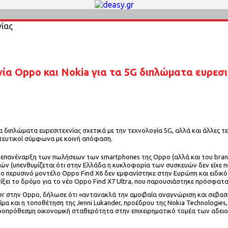
ία Oppo και Nokia για τα 5G διπλώματα ευρεσι
α διπλώματα ευρεσιτεχνίας σχετικά με την τεχνολογία 5G, αλλά και άλλες τε
στευτικοί σύμφωνα με κοινή απόφαση.
επανέναρξη των πωλήσεων των smartphones της Oppo (αλλά και του brand
ών (υπενθυμίζεται ότι στην Ελλάδα η κυκλοφορία των συσκευών δεν είχε πα
 το περυσινό μοντέλο Oppo Find X6 δεν εμφανίστηκε στην Ευρώπη και ειδι
ίξει το δρόμο για το νέο Oppo Find X7 Ultra, που παρουσιάστηκε πρόσφατ
icer στην Oppo, δήλωσε ότι «αντανακλά την αμοιβαία αναγνώριση και σεβασμό
μα και η τοποθέτηση της Jenni Lukander, προέδρου της Nokia Technologies, 
ροπρόθεσμη οικονομική σταθερότητα στην επιχειρηματικό τομέα των αδει