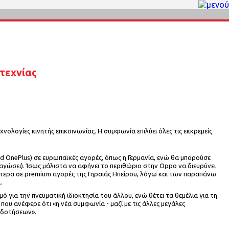
τεχνίας
χνολογίες κινητής επικοινωνίας. Η συμφωνία επιλύει όλες τις εκκρεμείς
 OnePlus) σε ευρωπαϊκές αγορές, όπως η Γερμανία, ενώ θα μπορούσε
γώσει). Ίσως μάλιστα να αφήνει το περιθώριο στην Oppo να διευρύνει
κότερα σε premium αγορές της Γηραιάς Ηπείρου, λόγω και των παραπάνω
α.
 για την πνευματική ιδιοκτησία του άλλου, ενώ θέτει τα θεμέλια για τη
που ανέφερε ότι «η νέα συμφωνία - μαζί με τις άλλες μεγάλες
οδοτήσεων».