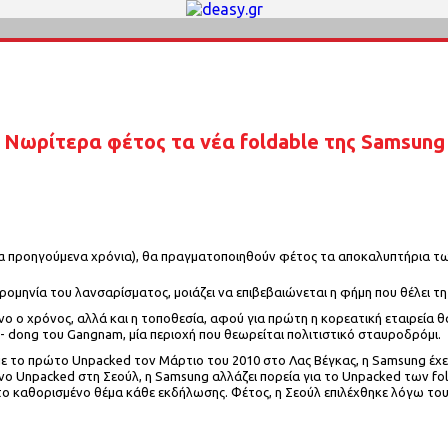
Νωρίτερα φέτος τα νέα foldable της Samsung
 τα προηγούμενα χρόνια), θα πραγματοποιηθούν φέτος τα αποκαλυπτήρια 
μερομηνία του λανσαρίσματος, μοιάζει να επιβεβαιώνεται η φήμη που θέλει τ
νο ο χρόνος, αλλά και η τοποθεσία, αφού για πρώτη η κορεατική εταιρεία θ
 dong του Gangnam, μία περιοχή που θεωρείται πολιτιστικό σταυροδρόμι.
με το πρώτο Unpacked τον Μάρτιο του 2010 στο Λας Βέγκας, η Samsung έχε
νο Unpacked στη Σεούλ, η Samsung αλλάζει πορεία για το Unpacked των fold
με το καθορισμένο θέμα κάθε εκδήλωσης. Φέτος, η Σεούλ επιλέχθηκε λόγω τ