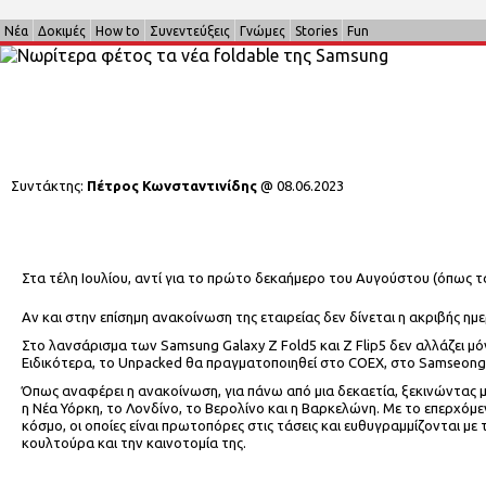
Νέα
Δοκιμές
How to
Συνεντεύξεις
Γνώμες
Stories
Fun
Συντάκτης:
Πέτρος Κωνσταντινίδης
@
08.06.2023
Στα τέλη Ιουλίου, αντί για το πρώτο δεκαήμερο του Αυγούστου (όπως
Αν και στην επίσημη ανακοίνωση της εταιρείας δεν δίνεται η ακριβής η
Στο λανσάρισμα των Samsung Galaxy Z Fold5 και Z Flip5 δεν αλλάζει μό
Ειδικότερα, τo Unpacked θα πραγματοποιηθεί στο COEX, στο Samseong-
Όπως αναφέρει η ανακοίνωση, για πάνω από μια δεκαετία, ξεκινώντας 
η Νέα Υόρκη, το Λονδίνο, το Βερολίνο και η Βαρκελώνη. Με το επερχόμε
κόσμο, οι οποίες είναι πρωτοπόρες στις τάσεις και ευθυγραμμίζονται 
κουλτούρα και την καινοτομία της.