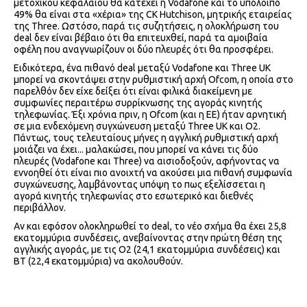
μετοχικού κεφαλαίου θα κατέχει η Vodafone και το υπόλοιπο
49% θα είναι στα «χέρια» της CK Hutchison, μητρικής εταιρείας
της Three. Ωστόσο, παρά τις συζητήσεις, η ολοκλήρωση του
deal δεν είναι βέβαιο ότι θα επιτευχθεί, παρά τα αμοιβαία
οφέλη που αναγνωρίζουν οι δύο πλευρές ότι θα προσφέρει.
Ειδικότερα, ένα πιθανό deal μεταξύ Vodafone και Three UK
μπορεί να σκοντάψει στην ρυθμιστική αρχή Ofcom, η οποία στο
παρελθόν δεν είχε δείξει ότι είναι φιλικά διακείμενη με
συμφωνίες περαιτέρω συρρίκνωσης της αγοράς κινητής
τηλεφωνίας. Έξι χρόνια πριν, η Ofcom (και η ΕΕ) ήταν αρνητική
σε μια ενδεχόμενη συγχώνευση μεταξύ Three UK και Ο2.
Πάντως, τους τελευταίους μήνες η αγγλική ρυθμιστική αρχή
μοιάζει να έχει... μαλακώσει, που μπορεί να κάνει τις δύο
πλευρές (Vodafone και Three) να αισιοδοξούν, αφήνοντας να
εννοηθεί ότι είναι πιο ανοιχτή να ακούσει μια πιθανή συμφωνία
συγχώνευσης, λαμβάνοντας υπόψη το πως εξελίσσεται η
αγορά κινητής τηλεφωνίας στο εσωτερικό και διεθνές
περιβάλλον.
Αν και εφόσον ολοκληρωθεί το deal, το νέο σχήμα θα έχει 25,8
εκατομμύρια συνδέσεις, ανεβαίνοντας στην πρώτη θέση της
αγγλικής αγοράς, με τις Ο2 (24,1 εκατομμύρια συνδέσεις) και
ΒΤ (22,4 εκατομμύρια) να ακολουθούν.